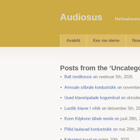
Audiosus
Helisalvest
Avaleht
Kes me oleme
Nood
Posts from the ‘Uncateg
Ball tondilossis on
veebruar 5th, 2026
Armsale sõbrale kordustrükk on
november
Uued klaveripalade kogumikud on
oktoobe
Lustlik klaver I vihik on
detsember 5th, 2
Konn Kilpkonn läheb reisile on
juuli 28th,
Pillid laulavad kordustrükk on
mai 20th, 2
Kaksteist kuud on
märts 10th, 2020