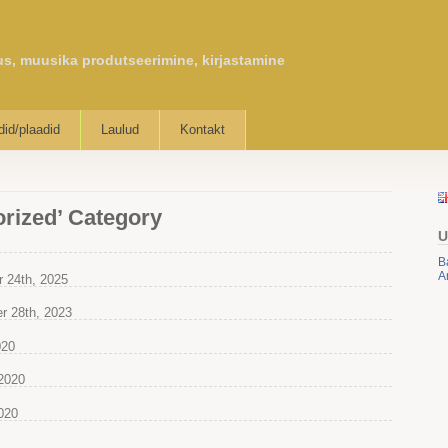
us, muusika produtseerimine, kirjastamine
id/plaadid
Laulud
Kontakt
orized’ Category
U
B
A
 24th, 2025
r 28th, 2023
020
 2020
020