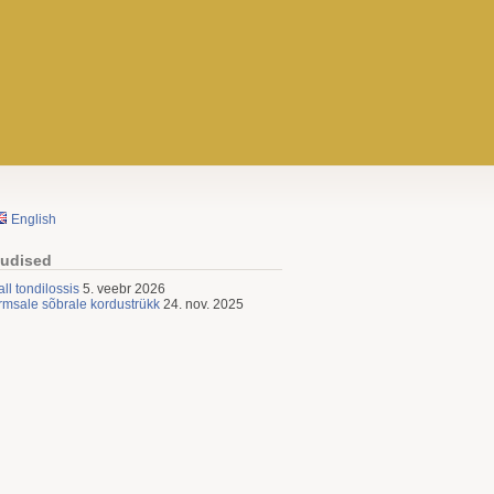
English
udised
all tondilossis
5. veebr 2026
rmsale sõbrale kordustrükk
24. nov. 2025