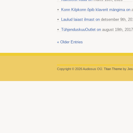
Konn Kilpkonn õpib klaverit mängima on
a
Laulud laiast ilmast on
detsember 9th, 20
Tühjenduskuu
Outlet
on
august 19th, 2017
« Older Entries
Copyright © 2026 Audiosus OÜ.
Titan Theme
by
Jes